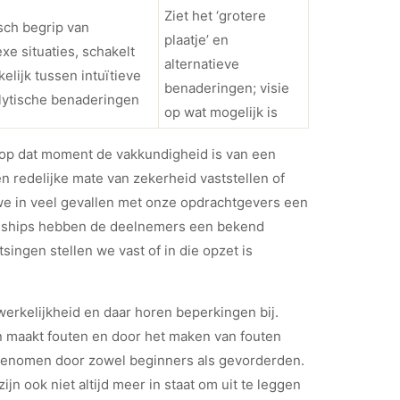
Ziet het ‘grotere
isch begrip van
plaatje’ en
xe situaties, schakelt
alternatieve
elijk tussen intuïtieve
benaderingen; visie
lytische benaderingen
op wat mogelijk is
t op dat moment de vakkundigheid is van een
en redelijke mate van zekerheid vaststellen of
we in veel gevallen met onze opdrachtgevers een
ineeships hebben de deelnemers een bekend
ingen stellen we vast of in die opzet is
erkelijkheid en daar horen beperkingen bij.
n maakt fouten en door het maken van fouten
ergenomen door zowel beginners als gevorderden.
jn ook niet altijd meer in staat om uit te leggen