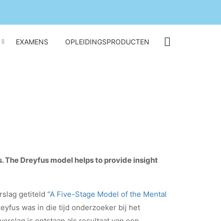
EXAMENS
OPLEIDINGSPRODUCTEN
s. The Dreyfus model helps to provide insight
lag getiteld “
A Five-Stage Model of the Mental
yfus was in die tijd onderzoeker bij het
erslag is ontstaan als resultaat van een