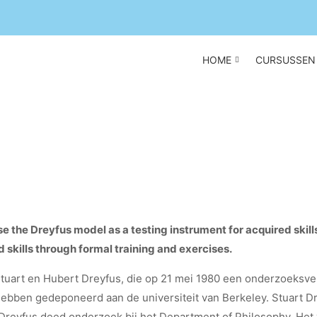
HOME
CURSUSSEN
e the Dreyfus model as a testing instrument for acquired skill
skills through formal training and exercises.
uart en Hubert Dreyfus, die op 21 mei 1980 een onderzoeksvers
hebben gedeponeerd aan de universiteit van Berkeley. Stuart Dre
Dreyfus deed onderzoek bij het Department of Philosophy. Het v