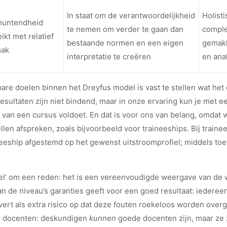
In staat om de verantwoordelijkheid
Holist
muntendheid
te nemen om verder te gaan dan
comple
ikt met relatief
bestaande normen en een eigen
gemakk
ak
interpretatie te creëren
en ana
are doelen binnen het Dreyfus model is vast te stellen wat he
esultaten zijn niet bindend, maar in onze ervaring kun je met e
van een cursus voldoet. En dat is voor ons van belang, omdat 
llen afspreken, zoals bijvoorbeeld voor traineeships. Bij tra
eeship afgestemd op het gewenst uitstroomprofiel; middels toets
del’ om een reden: het is een vereenvoudigde weergave van de w
 de niveau’s garanties geeft voor een goed resultaat: iederee
evert als extra risico op dat deze fouten roekeloos worden ov
de docenten: deskundigen
kunnen
goede docenten zijn, maar ze zi