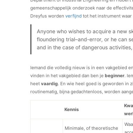
gemeenschappelijk onderzoek naar de effectivite
Dreyfus worden
verfijnd
tot het instrument waa
Anyone who wishes to acquire a new skil
floundering trial–and-error, or he can se
and in the case of dangerous activities, 
Iemand die volledig nieuw is in een vakgebied en 
vinden in het vakgebied dan ben je
beginner
. I
heet
vaardig
. En wie heel goed is geworden in z
routinematig, bijna gedachtenloos, worden aan
Kwal
Kennis
wer
Waar
Minimale, of theoretische
acce