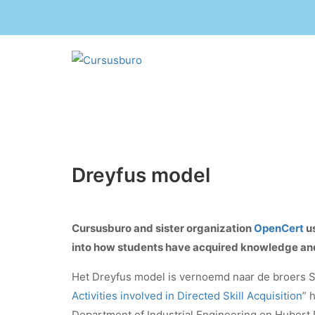
Dreyfus model
Cursusburo and sister organization
OpenCert
us
into how students have acquired knowledge and 
Het Dreyfus model is vernoemd naar de broers St
Activities involved in Directed Skill Acquisition
” 
Department of Industrial Engineering en Hubert 