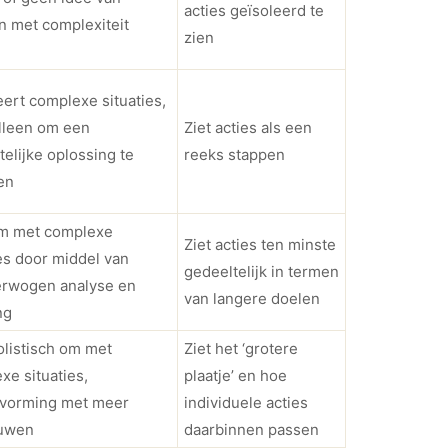
acties geïsoleerd te
 met complexiteit
zien
ert complexe situaties,
lleen om een
Ziet acties als een
telijke oplossing te
reeks stappen
en
m met complexe
Ziet acties ten minste
ies door middel van
gedeeltelijk in termen
rwogen analyse en
van langere doelen
ng
olistisch om met
Ziet het ‘grotere
xe situaties,
plaatje’ en hoe
tvorming met meer
individuele acties
ouwen
daarbinnen passen