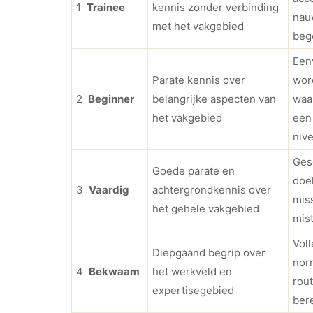
1
Trainee
kennis zonder verbinding
nau
met het vakgebied
beg
Een
Parate kennis over
wor
2
Beginner
belangrijke aspecten van
waar
het vakgebied
een
nive
Ges
Goede parate en
doe
3
Vaardig
achtergrondkennis over
miss
het gehele vakgebied
mis
Vol
Diepgaand begrip over
nor
4
Bekwaam
het werkveld en
rou
expertisegebied
bere