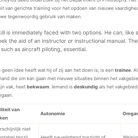
it van gerichte training voor het opdoen van nieuwe vaardighed
r we tegenwoordig gebruik van maken.
l is immediately faced with two options. He can, like a
ek the aid of an instructor or instructional manual. The
such as aircraft piloting, essential.
geen idee heeft wat hij of zij aan het doen is, is een
trainee
. A
emand die om kan gaan met nieuwe situaties binnen het vakgebie
ijn vak, heet
bekwaam
. Iemand is
deskundig
als het vakgebied
gegaan.
iteit van
Autonomie
Omgang
ken
schijnlijk niet
ptabel tenzij
Heeft nauwlettend toezicht of
Weinig