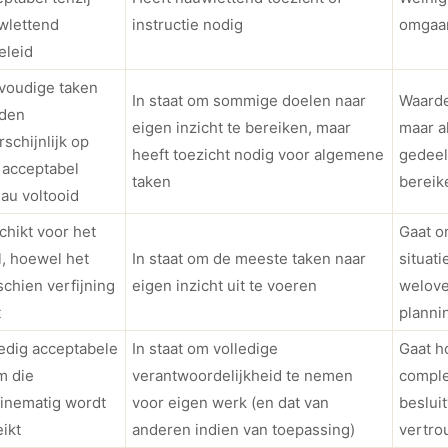
wlettend
instructie nodig
omgaan
eleid
voudige taken
In staat om sommige doelen naar
Waarde
den
eigen inzicht te bereiken, maar
maar a
schijnlijk op
heeft toezicht nodig voor algemene
gedeel
 acceptabel
taken
bereik
au voltooid
chikt voor het
Gaat o
l, hoewel het
In staat om de meeste taken naar
situat
chien verfijning
eigen inzicht uit te voeren
welove
t
planni
ledig acceptabele
In staat om volledige
Gaat h
m die
verantwoordelijkheid te nemen
comple
tinematig wordt
voor eigen werk (en dat van
beslui
ikt
anderen indien van toepassing)
vertr