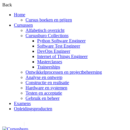
Back
Home
Cursus boeken en prijzen
Cursussen
Alfabetisch overzicht
Cursusburo Collections
Python Software Engineer
Software Test Engineer
DevOps Engineer
Internet of Things Engineer
Masterclasses
Traineeships
Ontwikkelprocessen en projectbeheersing
Analyse en ontwerp
Constructie en realisatie
Hardware en systemen
Testen en acceptatie
Gebruik en beheer
Examens
Opleidingsproducten
Registreer
Log in