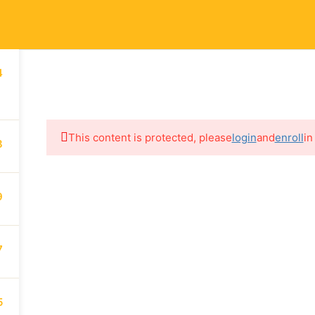
HOME
CURSUSSEN
4
 Alle rechten voorbehouden.
This content is protected, please
login
and
enroll
in
8
9
7
5