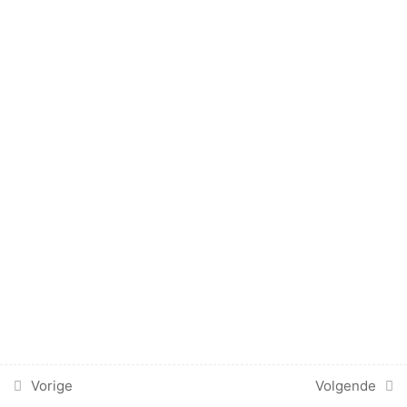
5
Conditionele verwerking
4
Externe taakbestanden en
rollen
2
Jinja2 templates
2
Rollen
Ansible rollen
Opdracht 14 – Maak een rol van
QOTD
Vorige
Volgende