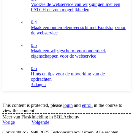
Voorzie de webservice van wijzigingen met een
PATCH en zoekmogelijkheden
0.4
Maak een onderdelenoverzicht met Bootstrap voor
de webservice
0.5
Maak een wijzigscherm voor onderdeel-
eigenschappen voor de webservice
0.6
Hints en tips voor de uitwerking van de
opdrachten
3 dagen
This content is protected, please
login
and
enroll
in the course to
view this content!
Meer van Flask
Inleiding in SQLAchemy
Vorige
Volgende
Copyright (c) 1998-2025 Testconsultancy Groep. Alle rechten