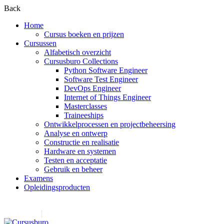
Back
Home
Cursus boeken en prijzen
Cursussen
Alfabetisch overzicht
Cursusburo Collections
Python Software Engineer
Software Test Engineer
DevOps Engineer
Internet of Things Engineer
Masterclasses
Traineeships
Ontwikkelprocessen en projectbeheersing
Analyse en ontwerp
Constructie en realisatie
Hardware en systemen
Testen en acceptatie
Gebruik en beheer
Examens
Opleidingsproducten
Registreer
Log in