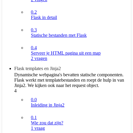
0.2
Flask in detail
0.3
Statische bestanden met Flask
0.4
Serveer je HTML pagina uit een map
2 vragen
Flask templates en Jinja2
Dynamische webpagina's bevatten statische componenten.
Flask werkt met templatebestanden en roept de hulp in van
Jinja2. We kijken ook naar het request object.
4
0.0
Inleiding in Jinja2
0.1
Wie zou dat zijn?
1 vraag