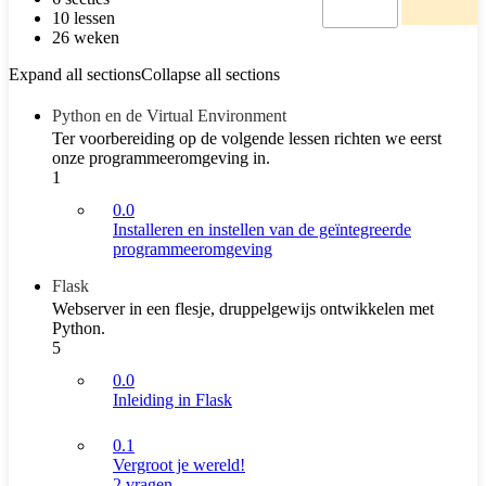
10 lessen
26 weken
Expand all sections
Collapse all sections
Python en de Virtual Environment
Ter voorbereiding op de volgende lessen richten we eerst
onze programmeeromgeving in.
1
0.0
Installeren en instellen van de geïntegreerde
programmeeromgeving
Flask
Webserver in een flesje, druppelgewijs ontwikkelen met
Python.
5
0.0
Inleiding in Flask
0.1
Vergroot je wereld!
2 vragen