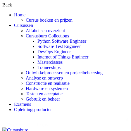
Back
Home
Cursus boeken en prijzen
Cursussen
Alfabetisch overzicht
Cursusburo Collections
Python Software Engineer
Software Test Engineer
DevOps Engineer
Internet of Things Engineer
Masterclasses
Traineeships
Ontwikkelprocessen en projectbeheersing
Analyse en ontwerp
Constructie en realisatie
Hardware en systemen
Testen en acceptatie
Gebruik en beheer
Examens
Opleidingsproducten
Het Cursusburo is een dienst van Testconsultancy Groep
inf
Registreer
Log in