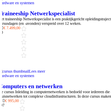
Hardware en systemen
Traineeship Netwerkspecialist
Het traineeship Netwerkspecialist is een praktijkgericht opleidingstraj
cursusdagen (en -avonden) verspreid over 12 weken.
€ 7.499,00
0
0
Lees meer
Hardware en systemen
Computers en netwerken
De cursus Inleiding in computernetwerken is bedoeld voor iedereen die
thuisnetwerken tot complexe cloudinfrastructuren. In deze cursus maken
€ 995,00
19
7